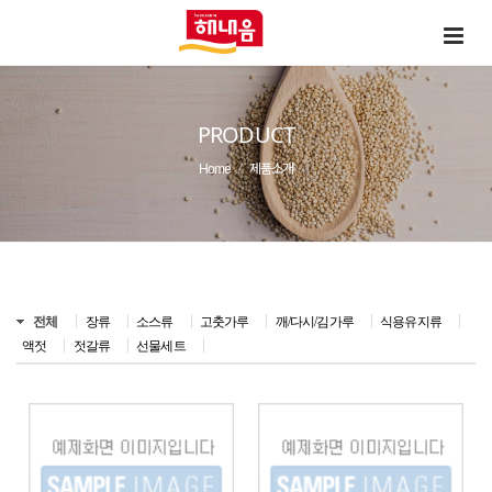
PRODUCT
Home
제품소개
전체
장류
소스류
고춧가루
깨/다시/김가루
식용유지류
액젓
젓갈류
선물세트