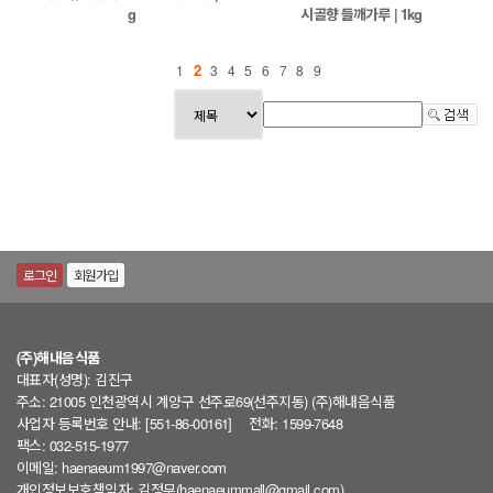
g
시골향 들깨가루 | 1kg
2
1
3
4
5
6
7
8
9
로그인
회원가입
(주)해내음식품
대표자(성명): 김진구
주소: 21005 인천광역시 계양구 선주로69(선주지동) (주)해내음식품
사업자 등록번호 안내: [551-86-00161]
전화: 1599-7648
팩스: 032-515-1977
이메일: haenaeum1997@naver.com
개인정보보호책임자: 김정무(haenaeummall@gmail.com)