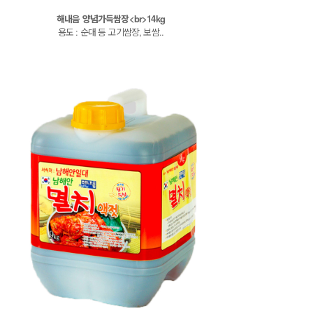
해내음 양념가득쌈장<br>14kg
용도 : 순대 등 고기쌈장, 보쌈..