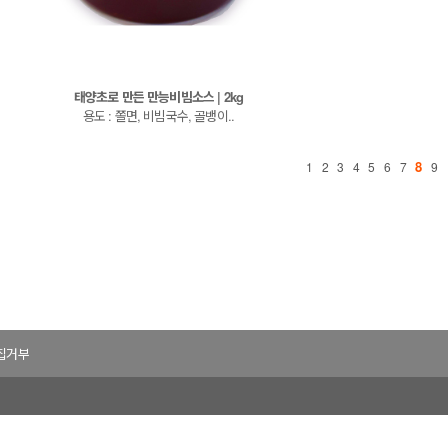
태양초로 만든 만능비빔소스 | 2kg
용도 : 쫄면, 비빔국수, 골뱅이..
8
1
2
3
4
5
6
7
9
집거부
선주지동) (주)해내음식품
사업자 등록번호 안내: [551-86-00161]
전화: 1599-7648