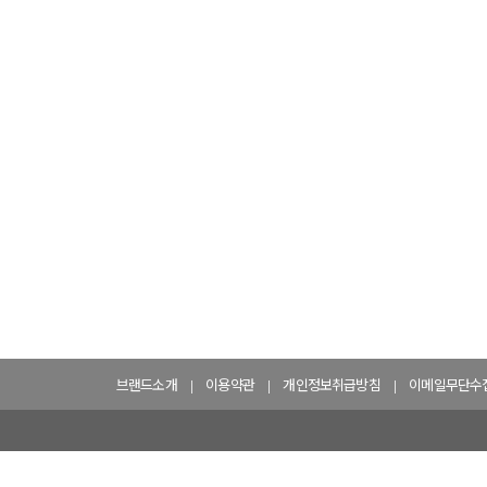
브랜드소개
이용약관
개인정보취급방침
이메일무단수
|
|
|
(주)해내음식품
대표자(성명): 김진구
주소: 21005 인천광역시 계양구 선주로69(