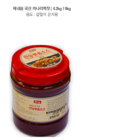
해내음 국산 까나리액젓 | 4.2kg l 9kg
용도 : 겉절이 김치용