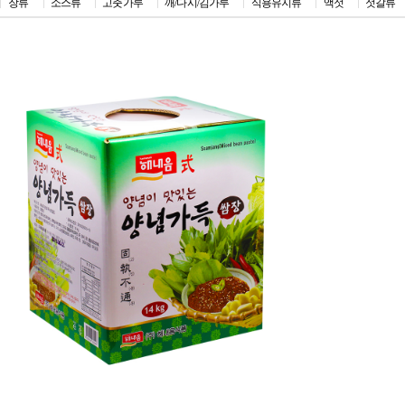
장류
소스류
고춧가루
깨/다시/김가루
식용유지류
액젓
젓갈류