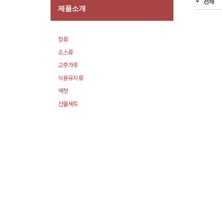
전체
제품소개
장류
소스류
고춧가루
식용유지류
액젓
선물세트