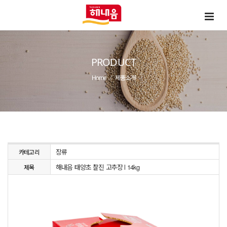
PRODUCT
Home
제품소개
장류
카테고리
해내음 태양초 찰진 고추장 l 14kg
제목