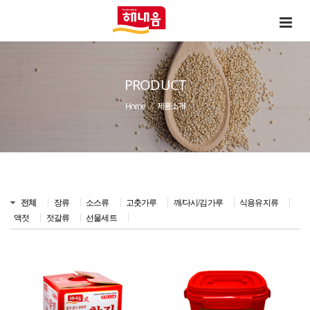
PRODUCT
Home
제품소개
전체
장류
소스류
고춧가루
깨/다시/김가루
식용유지류
액젓
젓갈류
선물세트