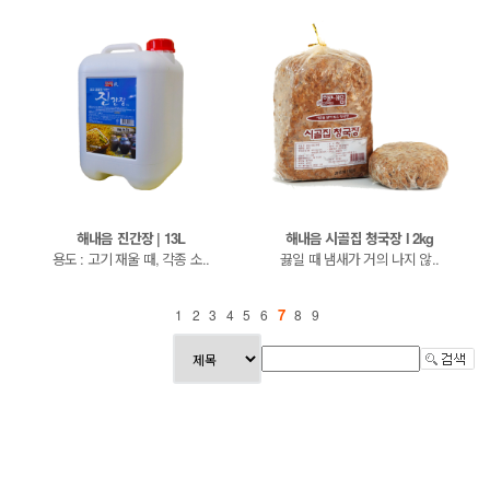
해내음 진간장 | 13L
해내음 시골집 청국장 l 2kg
용도 : 고기 재울 때, 각종 소..
끓일 때 냄새가 거의 나지 않..
7
1
2
3
4
5
6
8
9