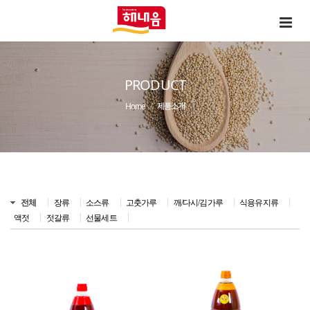
PRODUCT
Home
제품소개
전체
장류
소스류
고춧가루
깨/다시/김가루
식용유지류
액젓
젓갈류
선물세트