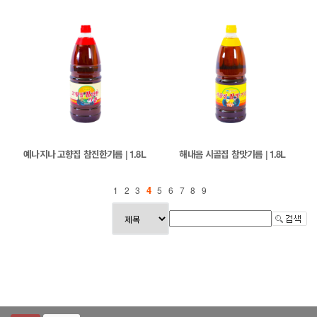
예나지나 고향집 참진한기름 | 1.8L
해내음 시골집 참맛기름 | 1.8L
4
1
2
3
5
6
7
8
9